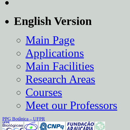
evden
eve
nakliyat
English Version
ataşehir
evden
eve
nakliyat
Main Page
ümraniye
evden
Applications
eve
nakliyat
çekmeköy
Main Facilities
evden
eve
Research Areas
nakliyat
beykoz
evden
Courses
eve
nakliyat
Meet our Professors
PPG Botânica – UFPR